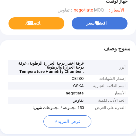
جهاز توقيت
الأسعار：negotiate
MOQ：تفاوض
افضل سعر
ﺎﺘﺼﻟ ﺍﻶﻧ
منتوج وصف
غرفة اختبار درجة الحرارة الرطوبة ، غرفة
أبرز
درجة الحرارة والرطوبة
,
Temperature Humidity Chamber
إصدار الشهادات
CE ISO
اسم العلامة التجارية
GSKA
الأسعار
negotiate
الحد الأدنى لكمية
تفاوض
القدرة على العرض
150 مجموعة / مجموعات شهريا
عرض المزيد