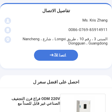
تفاصيل الاتصال
Ms. Kris Zhang
0086-0769-85914911
المبنى 3 ، رقم 10 ، طريق Longxi ، شارع Nancheng ،
Dongguan ، Guangdong
ﺎﺘﺼﻟ ﺍﻶﻧ
احصل على افضل سعر ل
ODM 220V فراغ فرن التجفيف
الصناعي غير قابل للصدأ مع
جهاز توقيت