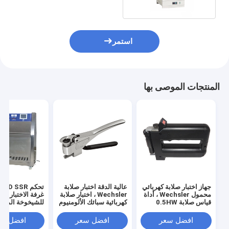
استمر
المنتجات الموصى بها
جهاز اختبار صلابة كهربائي
عالية الدقة اختبار صلابة
تح
محمول Wechsler ، أداة
Wechsler ، اختبار صلابة
غرفة الاختبار البي
قياس صلابة 0.5HW
كهربائية سبائك الألومنيوم
للشيخوخة المست
في المصانع
افضل سعر
افضل سعر
افضل سع