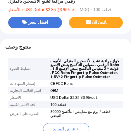
رقمي مراقبة تشبع الأكسجين بالمنزل
MOQ：100 قطعة
الأسعار：USD Dollar $2.35-$3.96/set
ﺎﺘﺼﻟ ﺍﻶﻧ
افضل سعر
منتوج وصف
جهاز مراقبة تشبع الأكسجين المنزلي بالأنبوب
الرقمي ، مقياس التأكسج بنبض الإصبع Rohs
، 1.5 فولت * 2 مقياس التأكسج بنبض الإصبع
تسليط الضوء
,
,
FCC Rohs Fingertip Pulse Oximeter
1.5V*2 Fingertip Pulse Oximeter
CE FCC Rohs
إصدار الشهادات
OEM
اسم العلامة التجارية
USD Dollar $2.35-$3.96/set
الأسعار
100 قطعة
الحد الأدنى لكمية
30000 قطعة / يوم مع مقاييس التأكسج
القدرة على العرض
النبضي
عرض المزيد