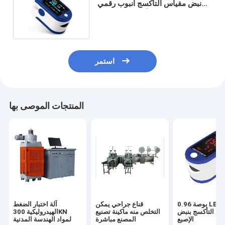
نبض مقياس التأكسج أنبوب رقمي
مراقبة تشبع الأكسجين بالمنزل
استمر
المنتجات الموصى بها
0.96 بوصة LED Spo2
قناع جراحي يمكن
آلة اختبار الضغط
س التأكسج بنبض
التخلص منه ماكينة تصنيع
الهيدروليكية 300KN
الإصبع
المصنع مباشرة
لمواد الهندسة المدنية