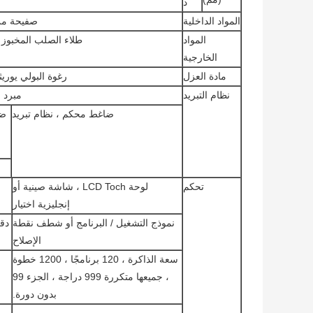
د
المواد الداخلية
صفيحة من الف
المواد
طلاء الصلب المخبوز أو ال
الخارجية
مادة العزل
رغوة البولي يوري
نظام التبريد
مبرد ب
ضاغط محكم ، نظام تبريد
ضا
تحكم
لوحة LCD Toch ، شاشة صينية أو
إنجليزية اختيار
نموذج التشغيل / البرنامج أو شطف نقطة
الإصلاح
سعة الذاكرة ، 120 برنامجًا ، 1200 خطوة
، جميعها متكررة 999 دراجة ، الجزء 99
بدون دورة.