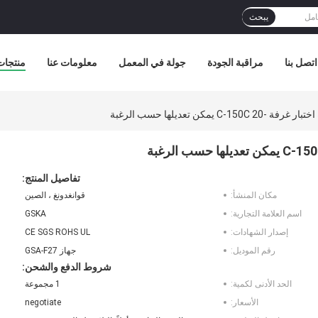
يبحث
اتصل بنا
مراقبة الجودة
جولة في المعمل
معلومات عنا
منتجات
تفاصيل المنتج:
مكان المنشأ:
قوانغدونغ ، الصين
اسم العلامة التجارية:
GSKA
إصدار الشهادات:
CE SGS ROHS UL
رقم الموديل:
جهاز GSA-F27
شروط الدفع والشحن:
الحد الأدنى لكمية:
1 مجموعة
الأسعار:
negotiate