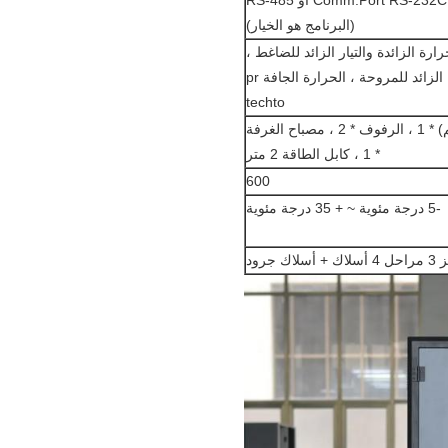
Comm.Port RS-232C أو RS-485
(البرنامج هو الخيار)
ارة الزائدة والتيار الزائد للضاغط ،
واقي درجة الحرارة الزائدة ، واقي الحمل الزائد للمروحة ، الحرارة الجافة pr
techto
Sightwindow * 1 ، منفذ الكابل (المنفذ 50 مم) * 1 ، الرفوف * 2 ، مصباح الغرفة
* 1 ، كابل الطاقة 2 متر
600
-5 درجة مئوية ~ + 35 درجة مئوية