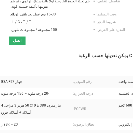
تفاصيل التغليف:
يتم تعبئة العبوة الخارجية أولاً بالبلاستيك الرغوي ، ثم يتم
تقويتها بأغلفة خشبية قوية.
وقت التسليم:
15-30 يوم عمل بعد تلقي الودائع
شروط الدفع:
L / C ، T / T ،
القدرة على العرض:
150 مجموعة / مجموعات شهريا
اتصل
نة واحدة
رقم الموديل:
جهاز GSA-F27
ة الخشبية
درجة الحرارة:
-20 درجة مئوية ~ 150 درجة مئوية
600 كجم
تيار متردد 380 ± 10٪ 50 هرتز 3 مراحل 4
POEWR:
أسلاك + أسلاك جرود
إلكتروني
نطاق الرطوبة:
20 ~ 98٪ ر