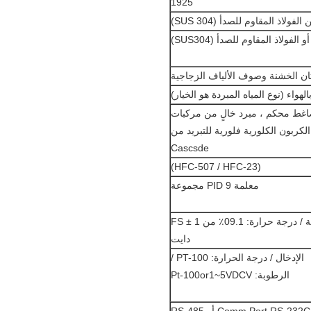
1925
ولاذ المقاوم للصدأ (SUS 304)
فولاذ المقاوم للصدأ (SUS304)
ثان الخشنة وصوف الألياف الزجاجية
الهواء (نوع المياه المبردة هو الخيار)
غط محكم ، مبرد خالٍ من مركبات
الكربون الكلورية فلورية للتبريد من
Cascsde
(HFC-507 / HFC-23)
معلمة PID 9 مجموعة
دقة / درجة حرارة: 09.1٪ من FS ± 1
دايت
الإدخال / درجة الحرارة: PT-100 /
الرطوبة: Pt-100or1~5VDCV