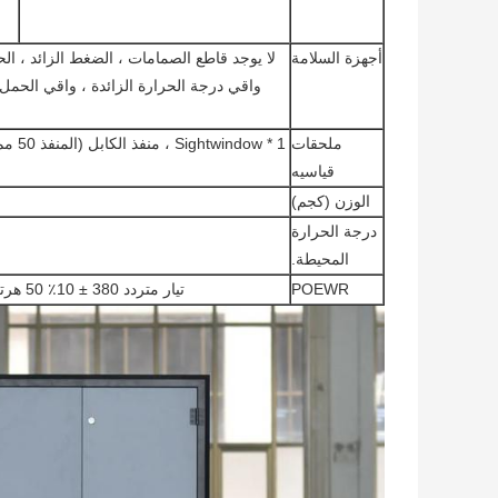
أجهزة السلامة
لا يوجد قاطع الصمامات ، الضغط الزائد ، الحر
ملحقات
قياسيه
الوزن (كجم)
درجة الحرارة
المحيطة.
POEWR
تيار متردد 380 ± 10٪ 50 هرتز 3 مراحل 4 أسلاك + أسلاك جرود