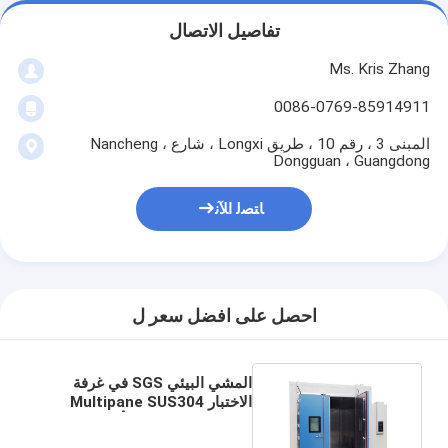
تفاصيل الاتصال
Ms. Kris Zhang
0086-0769-85914911
المبنى 3 ، رقم 10 ، طريق Longxi ، شارع Nancheng ،
Dongguan ، Guangdong
ﺎﺘﺼﻟ ﺍﻶﻧ
احصل على افضل سعر ل
المشي البيئي SGS في غرفة
الاختبار Multipane SUS304
الفولاذ المقاوم للصدأ