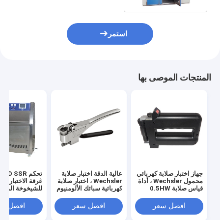
استمر
المنتجات الموصى بها
جهاز اختبار صلابة كهربائي
عالية الدقة اختبار صلابة
تح
محمول Wechsler ، أداة
Wechsler ، اختبار صلابة
غرفة الاختبار البي
قياس صلابة 0.5HW
كهربائية سبائك الألومنيوم
للشيخوخة المست
في المصانع
افضل سعر
افضل سعر
افضل سع