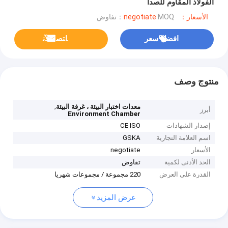
الفولاذ المقاوم للصدأ
الأسعار：negotiate
MOQ：تفاوض
افضل سعر
ﺎﺘﺼﻟ ﺍﻶﻧ
منتوج وصف
,
معدات اختبار البيئة ، غرفة البيئة
أبرز
Environment Chamber
إصدار الشهادات
CE ISO
اسم العلامة التجارية
GSKA
الأسعار
negotiate
الحد الأدنى لكمية
تفاوض
القدرة على العرض
220 مجموعة / مجموعات شهريا
عرض المزيد