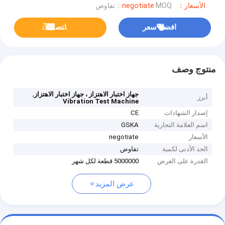
الأسعار：negotiate
MOQ：تفاوض
افضل سعر
ﺎﺘﺼﻟ ﺍﻶﻧ
منتوج وصف
,
جهاز اختبار الاهتزاز ، جهاز اختبار الاهتزاز
أبرز
Vibration Test Machine
إصدار الشهادات
CE
اسم العلامة التجارية
GSKA
الأسعار
negotiate
الحد الأدنى لكمية
تفاوض
القدرة على العرض
5000000 قطعة لكل شهر
عرض المزيد