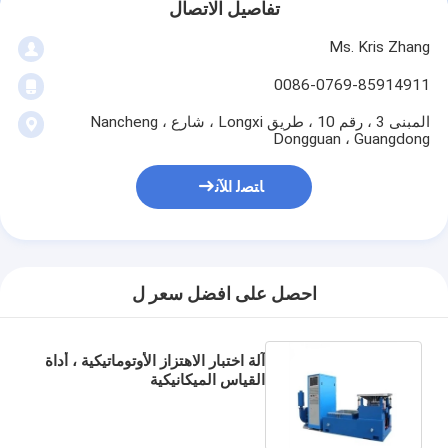
تفاصيل الاتصال
Ms. Kris Zhang
0086-0769-85914911
المبنى 3 ، رقم 10 ، طريق Longxi ، شارع Nancheng ،
Dongguan ، Guangdong
ﺎﺘﺼﻟ ﺍﻶﻧ
احصل على افضل سعر ل
آلة اختبار الاهتزاز الأوتوماتيكية ، أداة
القياس الميكانيكية