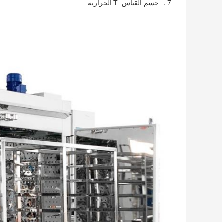
7． جسم القياس: T الحرارية