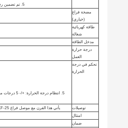
5. تم تضمين رفين من الفولاذ المقاوم للصدأ لتسهيل كفاءة المعالجة.
مضخة فراغ
(خياري)
طاقة كهربائية
شغالة
مدخل الطاقة
درجة حرارة
العمل
تحكم في درجة
الحرارة
توصيلات
يأتي هذا الفرن مع موصل فراغ KF-25 والذي يسمح لك بإعداد اتصال سريع بمضخة التفريغ.
امتثال
ضمان