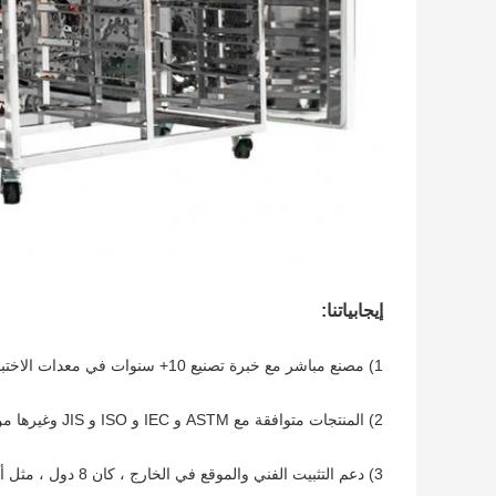
إيجابياتنا:
1) مصنع مباشر مع خبرة تصنيع 10+ سنوات في معدات الاختبار.
2) المنتجات متوافقة مع ASTM و IEC و ISO و JIS وغيرها من المعايير الدولية.
3) دعم التثبيت الفني والموقع في الخارج ، كان 8 دول ، مثل أمريكا وتركيا وأستراليا وما إلى ذلك.