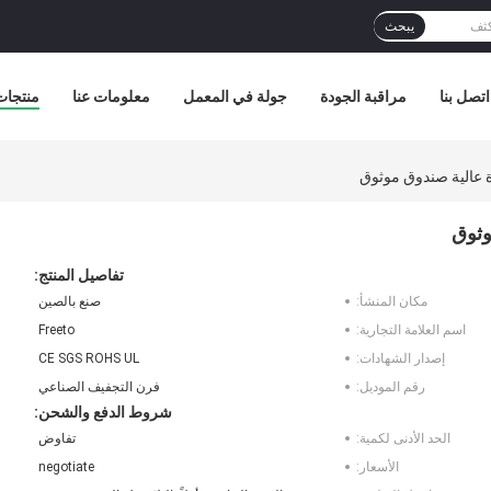
يبحث
اتصل بنا
مراقبة الجودة
جولة في المعمل
معلومات عنا
منتجات
 عالية صندوق موثوق
وثوق
تفاصيل المنتج:
مكان المنشأ:
صنع بالصين
اسم العلامة التجارية:
Freeto
إصدار الشهادات:
CE SGS ROHS UL
رقم الموديل:
فرن التجفيف الصناعي
شروط الدفع والشحن:
الحد الأدنى لكمية:
تفاوض
الأسعار:
negotiate