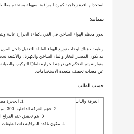
استخدام نافذة زجاجية كبيرة للمراقبة بسهولة.يستخدم مطاط ا
سمات:
يدور معظم الهواء الساخن في الفرن.كفاءة الحرارة عالية ويتم 
وظيفة ، هناك لوحات توزيع الهواء القابلة للتعديل داخل الفر
قد يكون المصدر البخار والماء الساخن والكهرباء والأشعة تح
متوازنة.يتم التحكم في درجة الحرارة تلقائيًا.التركيب والصيا
عن معدات تجفيف متعددة الاستخدامات.
حسب الطلب:
الغرفة والباب
1. الحجرة مصنوعة من الفولاذ المقاوم للصدأ وملحومة لقطع تقوية.
2. حجم الغرفة الداخلية: 300 مم × 300 مم × 275 مم (12 × 12 × 12 بوصة ، 25 لترًا)
3. يتم تحقيق ختم الفراغ الجيد بواسطة حشية السيليكون وباب المزلاج الإيجابي.