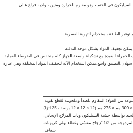
لسيليكون في الختم ، وهو مقاوم للحرارة ومتين ، ولديه فراغ عالي.
توفير الطاقة.باستخدام التهوية القسرية
ن.يمكن تجفيف المواد بشكل موحد.التدفئة
ت الحمراء البعيدة.مع تشكيلة واسعة.الجهاز كله منخفض في الضوضاء.العملية
نة سهلان.التطبيق واسع.يمكن استخدام الآلة لتجفيف المواد المختلفة وهي عبارة
4. تتكون نافذة المراقبة ذات الطبقات المزدوجة من 1/2 "زجاج مقسّى وغطاء بولي كربونات
شفاف.