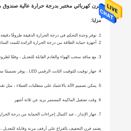
فرن كهربائي مختبر بدرجة حرارة عالية صندوق 
مزايا:
1. توفر وحدة التحكم في درجة الحرارة الدقيقة ظروفًا دقيقة ومستقرة لدرجة حرارة ثابتة ، من أجل تسهيل الاختبار أو إجراء التجفيف.
2. أجهزة حماية الطاقة من درجة الحرارة الزائدة للتمدد السائل ، لضمان سلامة مادة الاختبار.
3. مع منافذ سحب الهواء والعادم القابلة للتعديل ، وفقًا لظروف الاختبار للخيارات المختلفة ، اختر تغيير الحجم أو التبديل.
4. جهاز توقيت للتوقيت الثابت الرقمي LED ، يوفر تصميمًا مشروطًا للاستخدام الكامل.
5. يمكن تصميم الآلة بالاعتماد على متطلبات العملاء ، مثل ثقب كابل الاختبار ، والعجلات ، وموضع وحدة التحكم إلخ.
6. وقت تشغيل الماكينة المستمر يزيد عن ثلاثة أشهر
7. جهاز الإنذار ، عند اكتمال إجراءات الحماية من درجة الحرارة الزائدة والتوقيت ، فإن هذا الإنذار سوف يُعلم ويغلق تلقائيًا.
يعتمد فرن التجفيف بالفراغ على أرفف مرنة وقابلة للتعديل 