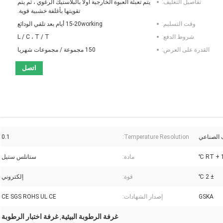
تفاصيل التغليف:
يتم تعبئة العبوة الخارجية أولاً بالبلاستيك الرغوي ، ثم يتم
تقويتها بأغلفة خشبية قوية.
وقت التسليم:
15-20working أيام بعد تلقي الودائع
شروط الدفع:
L / C ، T / T
القدرة على العرض:
150 مجموعة / مجموعات شهريا
اتصل
 الصناعي
Temperature Resolution:
0.1
RT + 1
مادة:
ستانلس ستيل
± 2 ℃
قوة:
إلكتروني
GSKA
إصدار الشهادات:
CE SGS ROHS UL CE
غرفة الرطوبة البيئية
غرفة اختبار الرطوبة
,