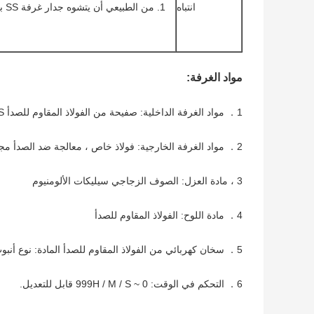
انتباه
1. 
مواد الغرفة:
1． مواد الغرفة الداخلية: صفيحة من الفولاذ المقاوم للصدأ SUS
2． مواد الغرفة الخارجية: فولاذ خاص ، معالجة ضد الصدأ مجلفنة ، خارجية بطبقة طلاء راتينج مقاومة للتآكل.
3 ، مادة العزل: الصوف الزجاجي سيليكات الألومنيوم
4． مادة اللوح: الفولاذ المقاوم للصدأ
5． سخان كهربائي من الفولاذ المقاوم للصدأ المادة: نوع أنبوب الحرارة الزعانف
6． التحكم في الوقت: 0 ~ 999H / M / S قابل للتعديل.