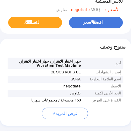
للأسر المعيشية
الأسعار：negotiate
MOQ：تفاوض
افضل سعر
ﺎﺘﺼﻟ ﺍﻶﻧ
منتوج وصف
,
جهاز اختبار الاهتزاز ، جهاز اختبار الاهتزاز
أبرز
Vibration Test Machine
إصدار الشهادات
CE SGS ROHS UL
اسم العلامة التجارية
GSKA
الأسعار
negotiate
الحد الأدنى لكمية
تفاوض
القدرة على العرض
150 مجموعة / مجموعات شهريا
عرض المزيد