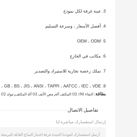
3. عينة غرفة لكل نموذج
4. أفضل الأسعار ، وسرعة التسليم
5. OEM ، ODM
6. مكاتب في الخارج
7. تملك رخصة تجارية للاستيراد والتصدير
8. ISO ، CE ، UL ، ASTM ، DIN ، EN ، GB ، BS ، JIS ، ANSI ، TAPPI ، AATCC ، IEC ، VDE
,
,
بطاقة:
النقاء 90٪ O2 المكثف آلة
مص الأنف O2 آلة المكثف
مولد O2 كامل ذكي المنزل مُكثّف أوكسجين مولد
تفاصيل الاتصال
إرسال استفسارك مباشرة لنا