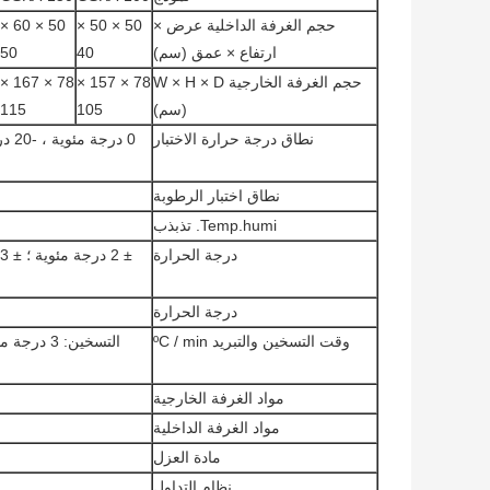
حجم الغرفة الداخلية عرض ×
50 × 50 ×
50 × 60 ×
ارتفاع × عمق (سم)
40
50
حجم الغرفة الخارجية W × H × D
78 × 157 ×
78 × 167 ×
(سم)
105
115
نطاق درجة حرارة الاختبار
نطاق اختبار الرطوبة
Temp.humi. تذبذب
درجة الحرارة
درجة الحرارة
وقت التسخين والتبريد ºC / min
مواد الغرفة الخارجية
مواد الغرفة الداخلية
مادة العزل
نظام التداول