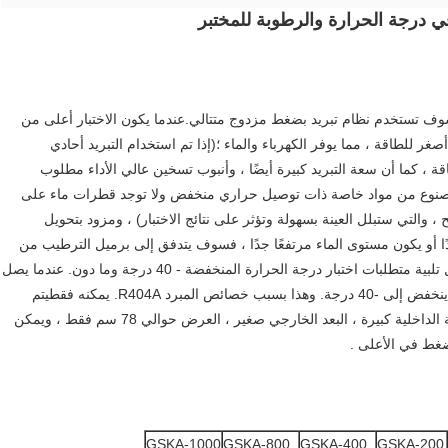
في درجة الحرارة والرطوبة للمختبر
تبار التي يجب أن تصل إلى أقل من -40 درجة سوف تستخدم نظام تبريد بضغط مزدوج متتالي.عندما يكون الاختبار أعلى من
غر للطاقة ، مما يوفر الكهرباء والماء ؛(إذا تم استخدام التبريد أحادي
ة ، كما أن سعة التبريد كبيرة أيضًا ، وأنبوب تسخين عالي الأداء مطلوب
ض مصنوع من مواد خاصة ذات توصيل حراري منخفض ولا توجد قطرات ماء على
التي ستبلل العينة بسهولة وتؤثر على نتائج الاختبار) ، ومزود بتحويل
ًا أو يكون مستوى الماء مرتفعًا جدًا ، فسوف يتدفق إلى برميل الترطيب من
خلال فتحة التحويل. يمكن لنظام التبريد الانضغاطي المتسلسل تلبية متطلبات اختبار درجة الحرارة المنخفضة - 40 درجة وما دون. عندما يصل
التبريد بمرحلة واحدة إلى -38 درجة ، سيكون من الصعب أن ينخفض ​​إلى -40 درجة. وهذا بسبب خصائص المبرد R404A. يمكنه فقطيتم
تحقيقه من خلال تعويض درجة الحرارة ، الآلة رائعة ، المساحة الداخلية كبيرة ، البعد الخارجي صغير ، العرض حوالي 78 سم فقط ، ويمكن
ضغط في الأعلى .
GSKA-1000
GSKA-800
GSKA-400
GSKA-200