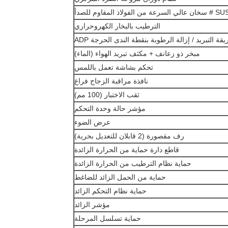
سخان عالي السرعة من الفولاذ المقاوم للصدأ
الترطيب بالبخار الكهروحراري
قة التبريد / إزالة الرطوبة بنقطة الندى الحرجة ADP
مبخر ذو زعانف + مكثف تبريد الهواء (الماء)
تحكم بشاشة تعمل باللمس
نافذة مراقبة الزجاج فراغ
ثقب الاختبار (100 مم)
مؤشر حالة وحدة التحكم
عرض الضوء
رف مقصورة (2 قابلان للتعديل بحرية)
قاطع دارة حماية من الحرارة الزائدة
حماية نظام الترطيب من الحرارة الزائدة
حماية من الحمل الزائد للضاغط
حماية نظام التحكم الزائد
مؤشر الزائد
حماية تسلسل المرحلة