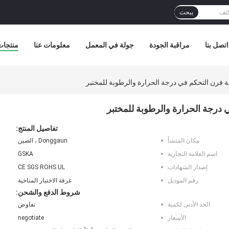
يبحث
اتصل بنا
مراقبة الجودة
جولة في المعمل
معلومات عنا
منتجات
مجة فرن التحكم في درجة الحرارة والرطوبة للمختبر
ي درجة الحرارة والرطوبة للمختبر
تفاصيل المنتج:
مكان المنشأ:
Donggaun ، الصين
اسم العلامة التجارية:
GSKA
إصدار الشهادات:
CE SGS ROHS UL
رقم الموديل:
غرفة الاختبار المناخية
شروط الدفع والشحن:
الحد الأدنى لكمية:
تفاوض
الأسعار:
negotiate