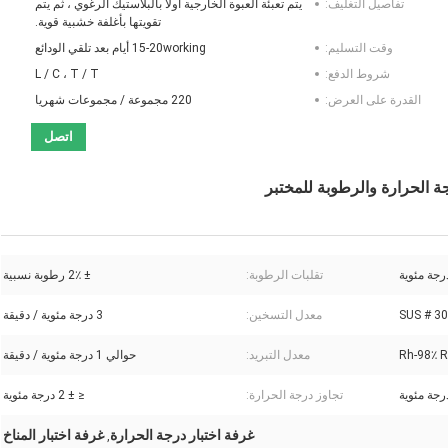
تفاصيل التغليف:
يتم تعبئة العبوة الخارجية أولاً بالبلاستيك الرغوي ، ثم يتم
تقويتها بأغلفة خشبية قوية.
وقت التسليم:
15-20working أيام بعد تلقي الودائع
شروط الدفع:
L / C ، T / T
القدرة على العرض:
220 مجموعة / مجموعات شهريا
اتصل
ة الحرارة والرطوبة للمختبر
تقلبات الرطوبة:
± 2٪ رطوبة نسبية
معدل التسخين:
3 درجة مئوية / دقيقة
معدل التبريد:
حوالي 1 درجة مئوية / دقيقة
تجاوز درجة الحرارة:
≤ ± 2 درجة مئوية
غرفة اختبار درجة الحرارة
غرفة اختبار المناخ
,