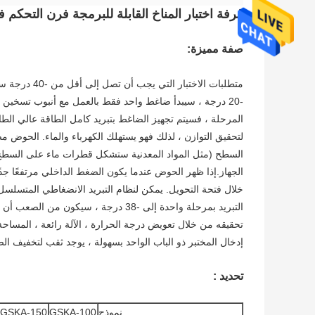
غرفة اختبار المناخ القابلة للبرمجة فرن التحكم 
صفة مميزة:
متطلبات الاخ
-20 درجة ، سيبدأ ضاغط واحد فقط بالعمل مع أنبوب تسخين أص
المرحلة ، فسيتم تجهيز الضاغط بتبريد كامل الطاقة عالي الطاق
لتحقيق التوازن ، لذلك فهو يستهلك الكهرباء والماء. الحو
السطح (مثل المواد المعدنية ستشكل قطرات ماء على السطح ، و
الجهاز.إذا ظهر الحوض عندما يكون الضغط الداخلي مرتفعًا جد
إدخال المختبر ذو الباب الواحد بسهولة ، يوجد ثقب لتخفيف ال
تحديد :
نموذج
GSKA-100
GSKA-150