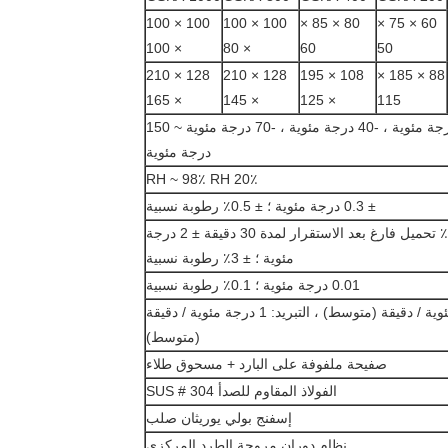
100 × 100
100 × 100
80 × 85 ×
60 × 75 ×
× 100
× 80
60
50
128 × 210
128 × 210
108 × 195
88 × 185 ×
× 165
× 145
× 125
115
0 درجة مئوية ، -20 درجة مئوية ، -40 درجة مئوية ، -70 درجة مئوية ~ 150
درجة مئوية
20٪ RH ~ 98٪ RH
± 0.3 درجة مئوية ؛ ± 0.5٪ رطوبة نسبية
± 2 درجة مئوية ؛ ± 3٪ تحميل فارغ بعد الاستقرار لمدة 30 دقيقة ± 2 درجة
مئوية ؛ ± 3٪ رطوبة نسبية
0.01 درجة مئوية ؛ 0.1٪ رطوبة نسبية
التسخين: 3 درجة مئوية / دقيقة (متوسط) ، التبريد: 1 درجة مئوية / دقيقة
(متوسط)
صفيحة ملفوفة على البارد + مسحوق طلاء
الفولاذ المقاوم للصدأ SUS # 304
إسفنج بولي يوريثان صلب
نظام دوران مروحة الطرد المركزي